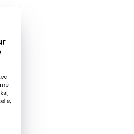
ur
e
.ee
ümme
ksi,
elle,