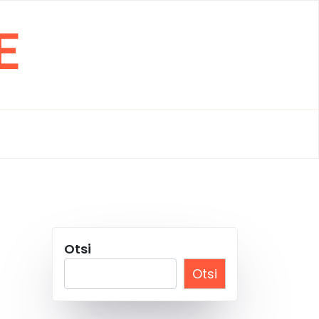
E
Otsi
Otsi