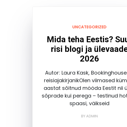
UNCATEGORIZED
Mida teha Eestis? Su
risi blogi ja ülevaad
2026
Autor: Laura Kask, Bookinghouse
reisiajakirjanikOlen viimased k
aastat sõitnud mööda Eestit nii ü
sõprade kui perega – testinud hot
spaasi, väikseid
BY
ADMIN