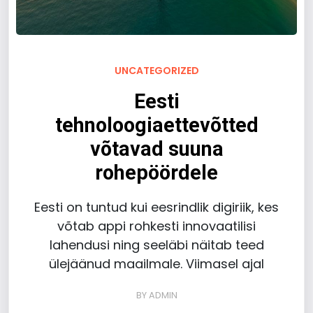
UNCATEGORIZED
Eesti
tehnoloogiaettevõtted
võtavad suuna
rohepöördele
Eesti on tuntud kui eesrindlik digiriik, kes
võtab appi rohkesti innovaatilisi
lahendusi ning seeläbi näitab teed
ülejäänud maailmale. Viimasel ajal
BY
ADMIN